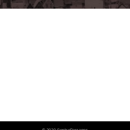
© 2020 GentsePassages